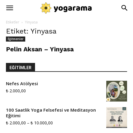
Etiketler
Yinyasa
Etiket: Yinyasa
Eğitmenler
Pelin Aksan – Yinyasa
EĞITIMLER
Nefes Atölyesi
₺
2.000,00
100 Saatlik Yoga Felsefesi ve Meditasyon
Eğitimi
Fiyat
₺
2.000,00
–
₺
10.000,00
aralığı: