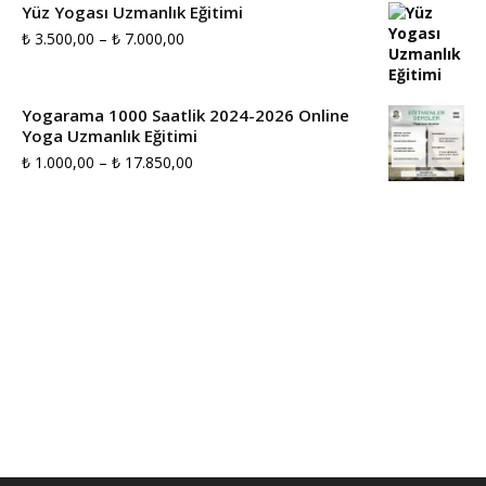
Yüz Yogası Uzmanlık Eğitimi
₺ 2.000,00
Fiyat
₺
3.500,00
–
₺
7.000,00
-
aralığı:
₺ 10.000,00
₺ 3.500,00
Yogarama 1000 Saatlik 2024-2026 Online
Yoga Uzmanlık Eğitimi
-
Fiyat
₺
1.000,00
–
₺
17.850,00
₺ 7.000,00
aralığı:
₺ 1.000,00
-
₺ 17.850,00