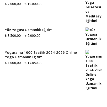
Fiyat
₺
2.000,00
–
₺
10.000,00
aralığı:
₺ 2.000,00
-
Yüz Yogası Uzmanlık Eğitimi
₺ 10.000,00
Fiyat
₺
3.500,00
–
₺
7.000,00
aralığı:
₺ 3.500,00
Yogarama 1000 Saatlik 2024-2026 Online
Yoga Uzmanlık Eğitimi
-
Fiyat
₺
1.000,00
–
₺
17.850,00
₺ 7.000,00
aralığı:
₺ 1.000,00
-
₺ 17.850,00