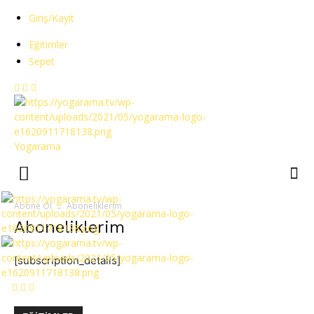
Giriş/Kayıt
Eğitimler
Sepet
Yogarama
Abone Ol
Aboneliklerim
Aboneliklerim
[subscription_details]