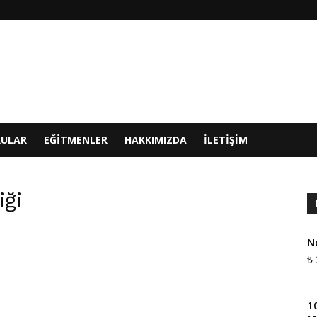
RULAR
EĞITMENLER
HAKKIMIZDA
İLETIŞIM
iği
N
₺
1