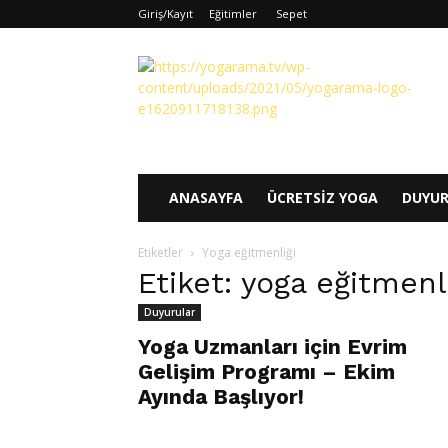
Giriş/Kayıt
Eğitimler
Sepet
Yogarama
ANASAYFA
ÜCRETSIZ YOGA
DUYU
Etiketler
Yoga eğitmenliği
Etiket: yoga eğitmenl
Duyurular
Yoga Uzmanları için Evrim
Gelişim Programı – Ekim
Ayında Başlıyor!