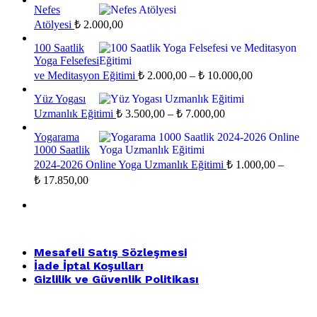
Nefes
Atölyesi
₺
2.000,00
100 Saatlik
Yoga Felsefesi
Fiyat
ve Meditasyon Eğitimi
₺
2.000,00
–
₺
10.000,00
aralığı:
Yüz Yogası
₺ 2.000,00
Fiyat
Uzmanlık Eğitimi
₺
3.500,00
–
₺
7.000,00
-
aralığı:
₺ 10.000,00
Yogarama
₺ 3.500,00
1000 Saatlik
-
2024-2026 Online Yoga Uzmanlık Eğitimi
₺
1.000,00
–
₺ 7.000,00
Fiyat
₺
17.850,00
aralığı:
₺ 1.000,00
-
₺ 17.850,00
Mesafeli Satış Sözleşmesi
İade İptal Koşulları
Gizlilik ve Güvenlik Politikası