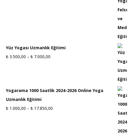
₺ 2.000,00
-
₺ 10.000,00
Yüz Yogası Uzmanlık Eğitimi
Fiyat
₺
3.500,00
–
₺
7.000,00
aralığı:
₺ 3.500,00
-
Yogarama 1000 Saatlik 2024-2026 Online Yoga
₺ 7.000,00
Uzmanlık Eğitimi
Fiyat
₺
1.000,00
–
₺
17.850,00
aralığı:
₺ 1.000,00