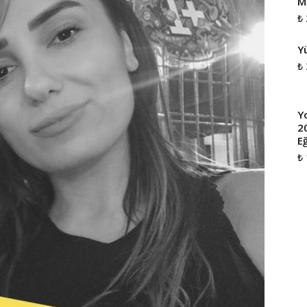
M
₺
Y
₺
Y
2
Eğ
₺