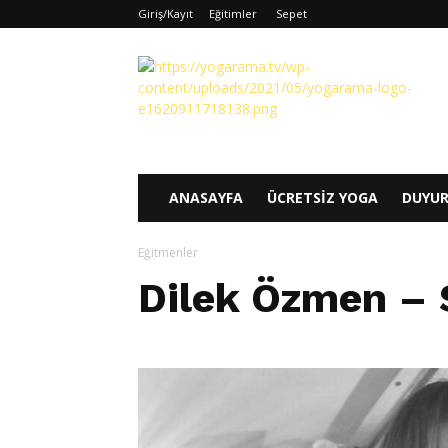
Giriş/Kayıt
Eğitimler
Sepet
Yogarama
ANASAYFA
ÜCRETSIZ YOGA
DUYU
Eğitmenler
Dilek Özmen – 