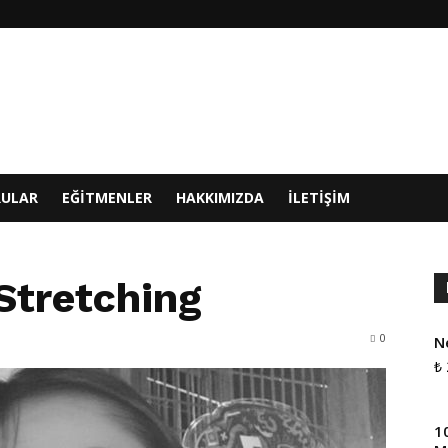
RULAR
EĞITMENLER
HAKKIMIZDA
İLETIŞIM
Stretching
0
N
₺
1