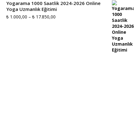
Yogarama 1000 Saatlik 2024-2026 Online
Yoga Uzmanlık Eğitimi
-
Fiyat
₺
1.000,00
–
₺
17.850,00
₺ 7.000,00
aralığı:
₺ 1.000,00
-
₺ 17.850,00