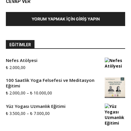
CEVAP VER
YORUM YAPMAK İÇIN GIRIŞ YAPIN
EĞITIMLER
Nefes Atölyesi
₺
2.000,00
100 Saatlik Yoga Felsefesi ve Meditasyon
Eğitimi
Fiyat
₺
2.000,00
–
₺
10.000,00
aralığı:
Yüz Yogası Uzmanlık Eğitimi
₺ 2.000,00
Fiyat
₺
3.500,00
–
₺
7.000,00
-
aralığı:
₺ 10.000,00
₺ 3.500,00