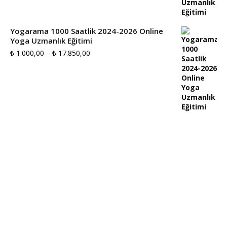
aralığı:
₺ 3.500,00
Yogarama 1000 Saatlik 2024-2026 Online
Yoga Uzmanlık Eğitimi
-
Fiyat
₺
1.000,00
–
₺
17.850,00
₺ 7.000,00
aralığı:
₺ 1.000,00
-
₺ 17.850,00