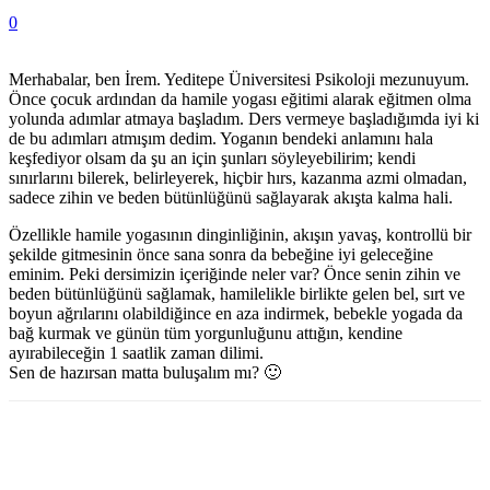
0
Merhabalar, ben İrem. Yeditepe Üniversitesi Psikoloji mezunuyum.
Önce çocuk ardından da hamile yogası eğitimi alarak eğitmen olma
yolunda adımlar atmaya başladım. Ders vermeye başladığımda iyi ki
de bu adımları atmışım dedim. Yoganın bendeki anlamını hala
keşfediyor olsam da şu an için şunları söyleyebilirim; kendi
sınırlarını bilerek, belirleyerek, hiçbir hırs, kazanma azmi olmadan,
sadece zihin ve beden bütünlüğünü sağlayarak akışta kalma hali.
Özellikle hamile yogasının dinginliğinin, akışın yavaş, kontrollü bir
şekilde gitmesinin önce sana sonra da bebeğine iyi geleceğine
eminim. Peki dersimizin içeriğinde neler var? Önce senin zihin ve
beden bütünlüğünü sağlamak, hamilelikle birlikte gelen bel, sırt ve
boyun ağrılarını olabildiğince en aza indirmek, bebekle yogada da
bağ kurmak ve günün tüm yorgunluğunu attığın, kendine
ayırabileceğin 1 saatlik zaman dilimi.
Sen de hazırsan matta buluşalım mı? 🙂