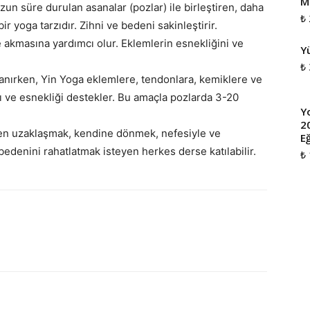
M
uzun süre durulan asanalar (pozlar) ile birleştiren, daha
₺
 yoga tarzıdır. Zihni ve bedeni sakinleştirir.
de akmasına yardımcı olur. Eklemlerin esnekliğini ve
Y
₺
lanırken, Yin Yoga eklemlere, tendonlara, kemiklere ve
 ve esnekliği destekler. Bu amaçla pozlarda 3-20
Y
2
en uzaklaşmak, kendine dönmek, nefesiyle ve
Eğ
bedenini rahatlatmak isteyen herkes derse katılabilir.
₺