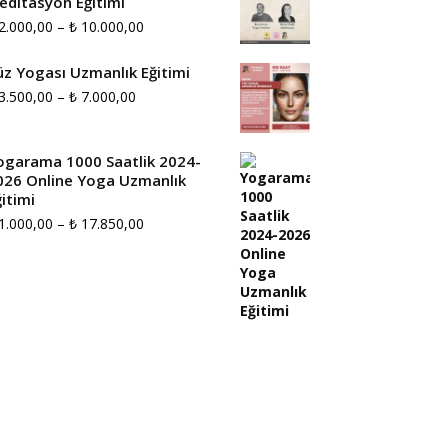
editasyon Eğitimi
Fiyat
2.000,00
–
₺
10.000,00
aralığı:
üz Yogası Uzmanlık Eğitimi
₺ 2.000,00
Fiyat
3.500,00
–
₺
7.000,00
-
aralığı:
₺ 10.000,00
₺ 3.500,00
ogarama 1000 Saatlik 2024-
026 Online Yoga Uzmanlık
-
itimi
₺ 7.000,00
Fiyat
1.000,00
–
₺
17.850,00
aralığı:
₺ 1.000,00
-
₺ 17.850,00