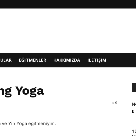
RULAR
EĞITMENLER
HAKKIMIZDA
İLETIŞIM
ing Yoga
0
N
₺
 ve Yin Yoga eğitmeniyim.
1