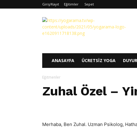
Giriş/Kayıt
Eğitimler
Sepet
Yogarama
ANASAYFA
ÜCRETSIZ YOGA
DUYU
Eğitmenler
Zuhal Özel – Y
Merhaba, Ben Zuhal. Uzman Psikolog, Hatha