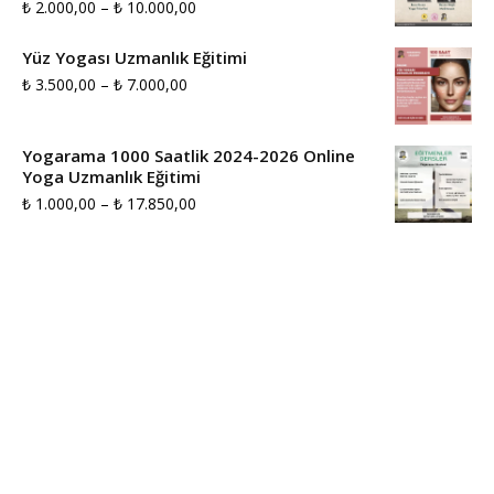
Fiyat
₺
2.000,00
–
₺
10.000,00
aralığı:
Yüz Yogası Uzmanlık Eğitimi
₺ 2.000,00
Fiyat
₺
3.500,00
–
₺
7.000,00
-
aralığı:
₺ 10.000,00
₺ 3.500,00
Yogarama 1000 Saatlik 2024-2026 Online
Yoga Uzmanlık Eğitimi
-
Fiyat
₺
1.000,00
–
₺
17.850,00
₺ 7.000,00
aralığı:
₺ 1.000,00
-
₺ 17.850,00