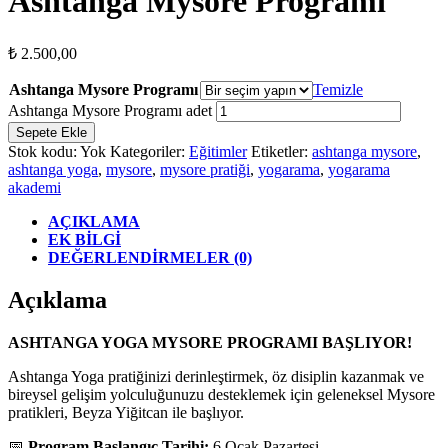
Ashtanga Mysore Programı
₺
2.500,00
Ashtanga Mysore Programı
Temizle
Ashtanga Mysore Programı adet
Sepete Ekle
Stok kodu:
Yok
Kategoriler:
Eğitimler
Etiketler:
ashtanga mysore
,
ashtanga yoga
,
mysore
,
mysore pratiği
,
yogarama
,
yogarama
akademi
AÇIKLAMA
EK BILGI
DEĞERLENDIRMELER (0)
Açıklama
ASHTANGA YOGA MYSORE PROGRAMI BAŞLIYOR!
Ashtanga Yoga pratiğinizi derinleştirmek, öz disiplin kazanmak ve
bireysel gelişim yolculuğunuzu desteklemek için geleneksel Mysore
pratikleri, Beyza Yiğitcan ile başlıyor.
📅
Program Başlangıç Tarihi:
6 Ocak Pazartesi