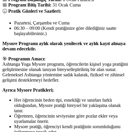
📅
Program Bitiş Tarihi:
31 Ocak Cuma
🕡
Pratik Günleri ve Saatleri:
Pazartesi, Çarşamba ve Cuma
06:30 – 09:00 (Kendi pratiğinize göre dilediğiniz saatte
başlayabilirsiniz.)
Mysore Programı aylık olarak yenilecek ve aylık kayıt almaya
devam edecektir.
🎯
Programın Amacı:
Ashtanga Yoga Mysore programı, öğrencilerin kişisel yoga pratiğini
geliştirmesine olanak tanıyan bireyselleştirilmiş bir alan sunar.
Geleneksel Ashtanga yöntemine sadık kalarak, fiziksel ve zihinsel
gelişimi desteklemeyi hedefler.
Ayrıca Mysore Pratikleri;
Her öğrencinin beden tipi, esnekliği ve sınırları farklı
olduğundan, Mysore pratiği bireysel bir yaklaşıma olanak
tanır.
Öğretmen, öğrencinin seviyesine göre pozlar ekler veya
uyarlamalar önerir.
Mysore pratiği, öğrenciyi kendi pratiğinin sorumluluğunu
üstlenmeye teşvik eder.