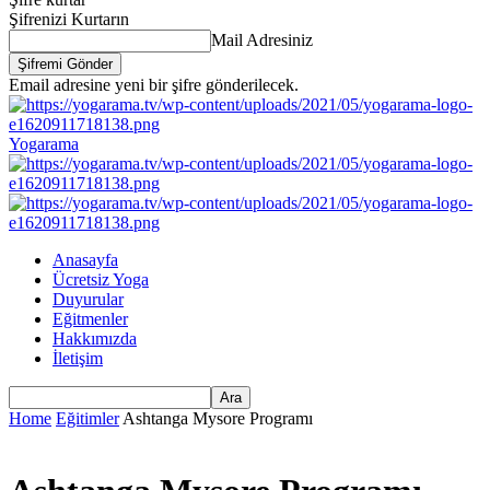
Şifrenizi Kurtarın
Mail Adresiniz
Email adresine yeni bir şifre gönderilecek.
Yogarama
Anasayfa
Ücretsiz Yoga
Duyurular
Eğitmenler
Hakkımızda
İletişim
Home
Eğitimler
Ashtanga Mysore Programı