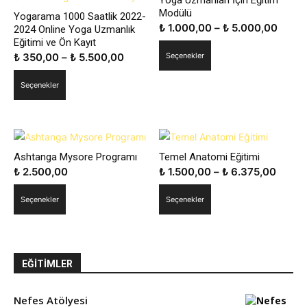
Yoga Uzmanları İçin Eğitim
Modülü
Yogarama 1000 Saatlik 2022-
Fiyat
₺
1.000,00
–
₺
5.000,00
2024 Online Yoga Uzmanlık
Eğitimi ve Ön Kayıt
aralığı
Bu
Fiyat
₺
350,00
–
₺
5.500,00
Seçenekler
₺ 1.0
ürünün
aralığı:
-
Bu
birden
Seçenekler
₺ 350,00
₺ 5.0
ürünün
fazla
-
birden
varyasyonu
₺ 5.500,00
fazla
var.
varyasyonu
Seçenekler
Ashtanga Mysore Programı
Temel Anatomi Eğitimi
var.
ürün
Fiyat
₺
2.500,00
₺
1.500,00
–
₺
6.375,00
Seçenekler
sayfasından
aralığı
Bu
Bu
ürün
seçilebilir
Seçenekler
Seçenekler
₺ 1.50
ürünün
ürünün
sayfasından
-
birden
birden
seçilebilir
₺ 6.3
fazla
fazla
varyasyonu
varyasyonu
EĞITIMLER
var.
var.
Seçenekler
Seçenekler
Nefes Atölyesi
ürün
ürün