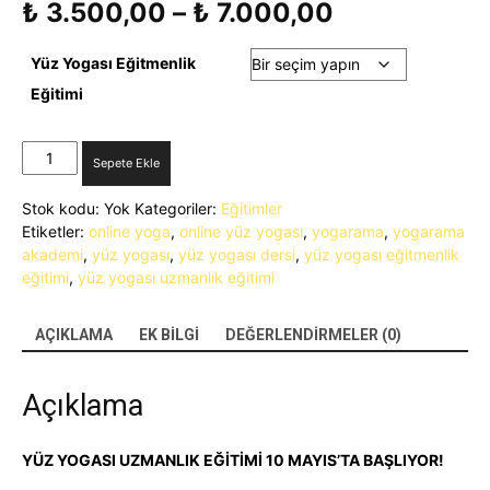
Fiyat
₺
3.500,00
–
₺
7.000,00
aralığı:
₺ 3.500,00
Yüz Yogası Eğitmenlik
-
Eğitimi
₺ 7.000,00
Yüz
Sepete Ekle
Yogası
Uzmanlık
Stok kodu:
Yok
Kategoriler:
Eğitimler
Eğitimi
Etiketler:
online yoga
,
online yüz yogası
,
yogarama
,
yogarama
adet
akademi
,
yüz yogası
,
yüz yogası dersi
,
yüz yogası eğitmenlik
eğitimi
,
yüz yogası uzmanlık eğitimi
AÇIKLAMA
EK BILGI
DEĞERLENDIRMELER (0)
Açıklama
YÜZ YOGASI UZMANLIK EĞİTİMİ 10 MAYIS’TA BAŞLIYOR!