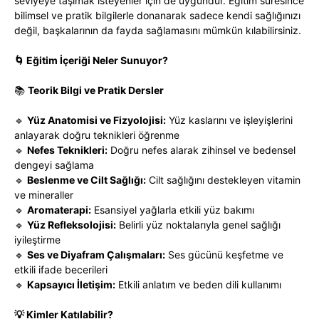
seviyeye taşımak isteyenler için de uygundur. Eğitim süresince
bilimsel ve pratik bilgilerle donanarak sadece kendi sağlığınızı
değil, başkalarının da fayda sağlamasını mümkün kılabilirsiniz.
🌀 Eğitim İçeriği Neler Sunuyor?
📚
Teorik Bilgi ve Pratik Dersler
🔹
Yüz Anatomisi ve Fizyolojisi:
Yüz kaslarını ve işleyişlerini
anlayarak doğru teknikleri öğrenme
🔹
Nefes Teknikleri:
Doğru nefes alarak zihinsel ve bedensel
dengeyi sağlama
🔹
Beslenme ve Cilt Sağlığı:
Cilt sağlığını destekleyen vitamin
ve mineraller
🔹
Aromaterapi:
Esansiyel yağlarla etkili yüz bakımı
🔹
Yüz Refleksolojisi:
Belirli yüz noktalarıyla genel sağlığı
iyileştirme
🔹
Ses ve Diyafram Çalışmaları:
Ses gücünü keşfetme ve
etkili ifade becerileri
🔹
Kapsayıcı İletişim:
Etkili anlatım ve beden dili kullanımı
💡 Kimler Katılabilir?