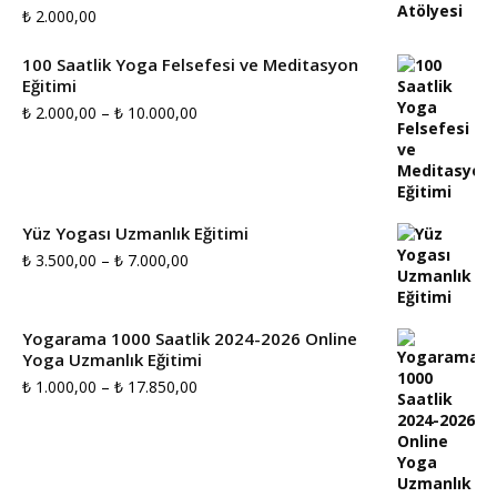
₺
2.000,00
sayfasından
sayfasından
seçilebilir
seçilebilir
100 Saatlik Yoga Felsefesi ve Meditasyon
Eğitimi
Fiyat
₺
2.000,00
–
₺
10.000,00
aralığı:
₺ 2.000,00
-
Yüz Yogası Uzmanlık Eğitimi
₺ 10.000,00
Fiyat
₺
3.500,00
–
₺
7.000,00
aralığı:
₺ 3.500,00
Yogarama 1000 Saatlik 2024-2026 Online
Yoga Uzmanlık Eğitimi
-
Fiyat
₺
1.000,00
–
₺
17.850,00
₺ 7.000,00
aralığı:
₺ 1.000,00
-