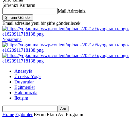
Şifrenizi Kurtarın
Mail Adresiniz
Email adresine yeni bir şifre gönderilecek.
Yogarama
Anasayfa
Ücretsiz Yoga
Duyurular
Eğitmenler
Hakkımızda
İletişim
Home
Eğitimler
Evrim Ekim Ayı Programı