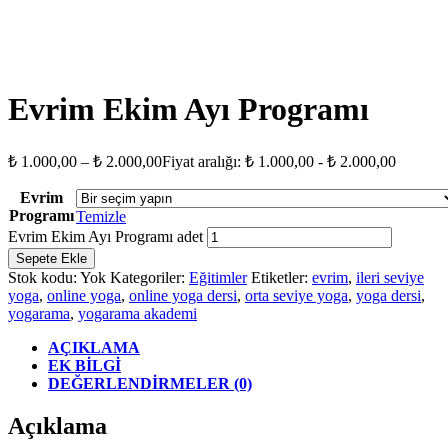
Evrim Ekim Ayı Programı
₺
1.000,00
–
₺
2.000,00
Fiyat aralığı: ₺ 1.000,00 - ₺ 2.000,00
Evrim
Programı
Temizle
Evrim Ekim Ayı Programı adet
Sepete Ekle
Stok kodu:
Yok
Kategoriler:
Eğitimler
Etiketler:
evrim
,
ileri seviye
yoga
,
online yoga
,
online yoga dersi
,
orta seviye yoga
,
yoga dersi
,
yogarama
,
yogarama akademi
AÇIKLAMA
EK BILGI
DEĞERLENDIRMELER (0)
Açıklama