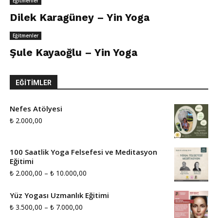
Eğitmenler
Dilek Karagüney – Yin Yoga
Eğitmenler
Şule Kayaoğlu – Yin Yoga
EĞITIMLER
Nefes Atölyesi
₺
2.000,00
100 Saatlik Yoga Felsefesi ve Meditasyon
Eğitimi
Fiyat
₺
2.000,00
–
₺
10.000,00
aralığı:
Yüz Yogası Uzmanlık Eğitimi
₺ 2.000,00
Fiyat
₺
3.500,00
–
₺
7.000,00
-