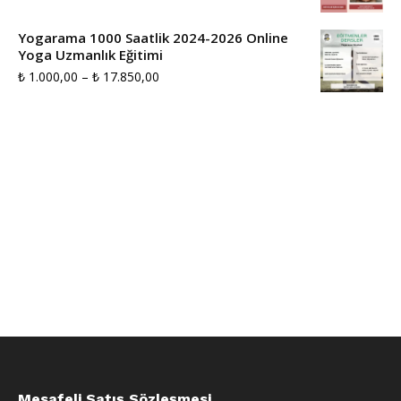
aralığı:
₺ 10.000,00
₺ 3.500,00
Yogarama 1000 Saatlik 2024-2026 Online
Yoga Uzmanlık Eğitimi
-
Fiyat
₺
1.000,00
–
₺
17.850,00
₺ 7.000,00
aralığı:
₺ 1.000,00
-
₺ 17.850,00
Mesafeli Satış Sözleşmesi