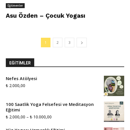
Eğitmenler
Asu Özden – Çocuk Yogası
1
2
3
EĞITIMLER
Nefes Atölyesi
₺
2.000,00
100 Saatlik Yoga Felsefesi ve Meditasyon
Eğitimi
Fiyat
₺
2.000,00
–
₺
10.000,00
aralığı: