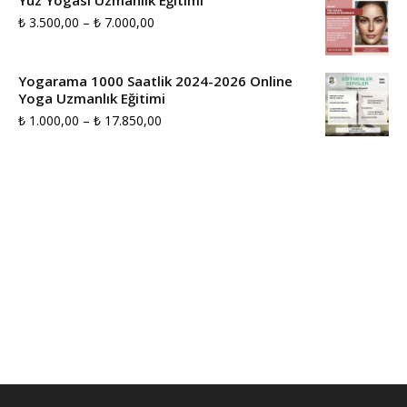
Yüz Yogası Uzmanlık Eğitimi
₺ 2.000,00
Fiyat
₺
3.500,00
–
₺
7.000,00
-
aralığı:
₺ 10.000,00
₺ 3.500,00
Yogarama 1000 Saatlik 2024-2026 Online
Yoga Uzmanlık Eğitimi
-
Fiyat
₺
1.000,00
–
₺
17.850,00
₺ 7.000,00
aralığı:
₺ 1.000,00
-
₺ 17.850,00